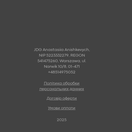
JDG Anastasiia Anishkevych,
NIP 5223332279, REGON
541475260, Warszawa, ul.
Narwik 10/8, 01-471
+48514975052
Політика обробки
персональних данних
Договір оферти
Умови оплати
2025