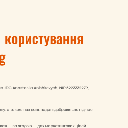
и користування
g
 JDG Anastasiia Anishkevych, NIP 5223332279,
у, а також інші дані, надані добровільно під час
також — за згодою — для маркетингових цілей.