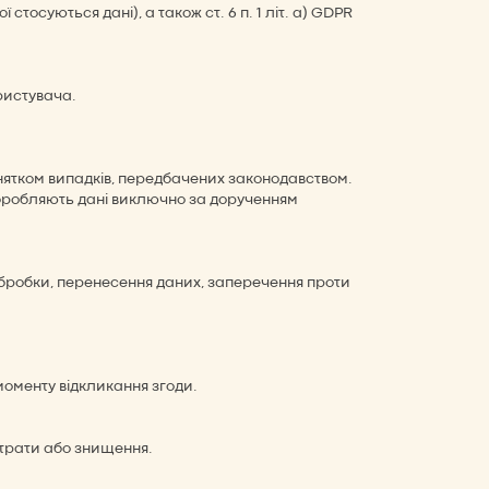
стосуються дані), а також ст. 6 п. 1 літ. a) GDPR
ристувача.
нятком випадків, передбачених законодавством.
обробляють дані виключно за дорученням
обробки, перенесення даних, заперечення проти
моменту відкликання згоди.
 втрати або знищення.