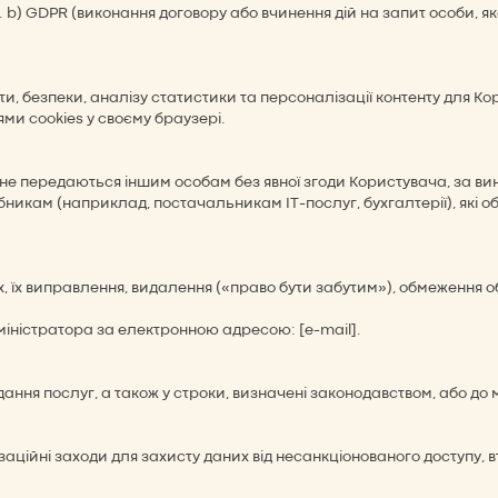
 b) GDPR (виконання договору або вчинення дій на запит особи, якої 
и, безпеки, аналізу статистики та персоналізації контенту для Ко
и cookies у своєму браузері.
не передаються іншим особам без явної згоди Користувача, за ви
никам (наприклад, постачальникам ІТ-послуг, бухгалтерії), які 
х, їх виправлення, видалення («право бути забутим»), обмеження 
дміністратора за електронною адресою: [e-mail].
дання послуг, а також у строки, визначені законодавством, або до 
нізаційні заходи для захисту даних від несанкціонованого доступу,