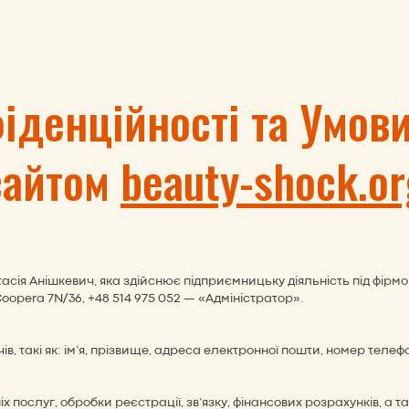
іденційності та Умов
сайтом
beauty-shock.or
ія Анішкевич, яка здійснює підприємницьку діяльність під фірмою
opera 7N/36, +48 514 975 052 — «Адміністратор».
, такі як: ім’я, прізвище, адреса електронної пошти, номер телефон
х послуг, обробки реєстрації, зв’язку, фінансових розрахунків, а 