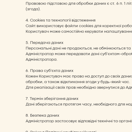
Правовою підставою для обробки даних є ст. 6 п. 1 літ.
(згода).
4. Cookies та технології відстеження
Сайт використовує файли cookies для коректної робот
Користувач може самостійно керувати налаштуванням
5. Передача даних
Персональні дані не продаються, не обмінюються та 
Адміністратор може передавати дані суб’єктам-оброб
Адміністратора.
6. Права суб’єкта даних
Кожен Користувач має право на доступ до своїх дани
обробки, а також відкликання згоди у будь-який час.
Для реалізації своїх прав необхідно звернутися до А
7. Термін зберігання даних
Дані зберігаються протягом часу, необхідного для на
8. Безпека даних
Адміністратор застосовує відповідні технічні та орга