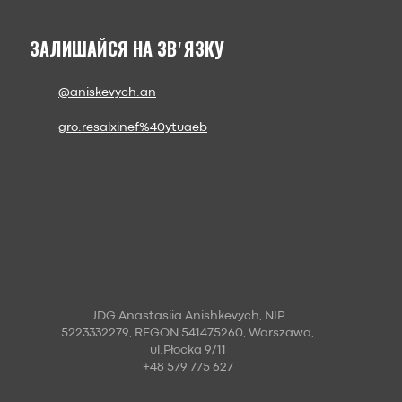
ЗАЛИШАЙСЯ НА ЗВʼЯЗКУ
@aniskevych.an
gro.resalxinef%40ytuaeb
JDG Anastasiia Anishkevych, NIP
5223332279, REGON 541475260, Warszawa,
ul.Płocka 9/11
+48 579 775 627