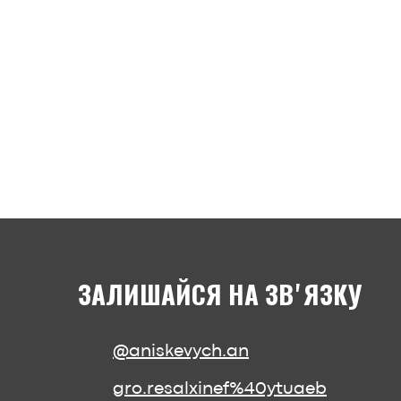
ЗАЛИШАЙСЯ НА ЗВʼЯЗКУ
@aniskevych.an
gro.resalxinef%40ytuaeb