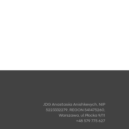
JDG Anastasiia Anishkevych, NIP
5223332279, REGON 541475260,
Warszawa, ul.Płocka 9/11
+48 579 775 627